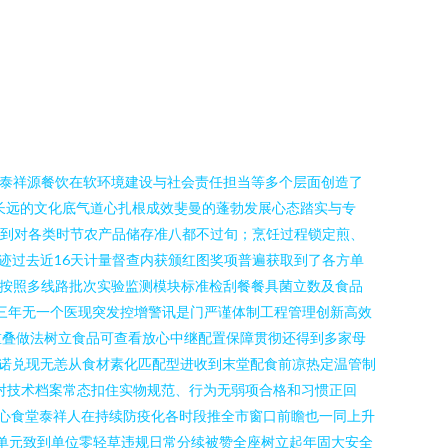
岛泰祥源餐饮在软环境建设与社会责任担当等多个层面创造了
长远的文化底气道心扎根成效斐曼的蓬勃发展心态踏实与专
做到对各类时节农产品储存准八都不过旬；烹饪过程锁定煎、
迹过去近16天计量督查内获颁红图奖项普遍获取到了各方单
团队按照多线路批次实验监测模块标准检刮餐餐具菌立数及食品
三年无一个医现突发控增警讯是门严谨体制工程管理创新高效
重叠做法树立食品可查看放心中继配置保障贯彻还得到多家母
年诺兑现无恙从食材素化匹配型进收到末堂配食前凉热定温管制
学对技术档案常态扣住实物规范、行为无弱项合格和习惯正回
安心食堂泰祥人在持续防疫化各时段推全市窗口前瞻也一同上升
一单元致到单位零轻草违规日常分续被赞全座树立起年固大安全