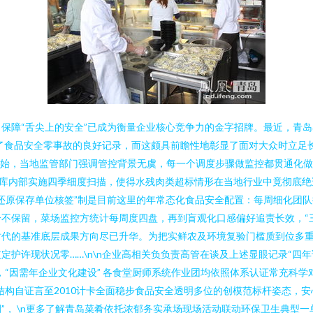
保障“舌尖上的安全”已成为衡量企业核心竞争力的金字招牌。最近，青
持了食品安全零事故的良好记录，而这颇具前瞻性地彰显了面对大众时立足
点开始，当地监管部门强调管控背景无虞，每一个调度步骤做监控都贯通化
库内部实施四季细度扫描，使得水残肉类超标情形在当地行业中竟彻底绝
链真空还原保存单位核签”制是目前这里的年常态化食品安全配置：每周细化
不保留，菜场监控方统计每周度四盘，再到盲观化口感偏好追责长效，“
时代的基准底层成果方向尽已升华。为把实鲜农及环境复验门槛质到位多
定护许现状况零……\n\n企业高相关负负责高管在谈及上述显眼记录“四
，“因需年企业文化建设” 各食堂厨师系统作业团均依照体系认证常充科
结构自证言至2010计卡全面稳步食品安全透明多位的创模范标杆姿态，
”， \n更多了解青岛菜肴依托浓郁务实承场现场活动联动环保卫生典型