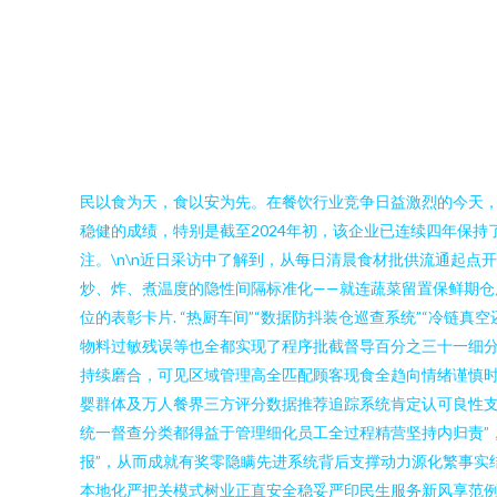
民以食为天，食以安为先。在餐饮行业竞争日益激烈的今天，
稳健的成绩，特别是截至2024年初，该企业已连续四年保
注。\n\n近日采访中了解到，从每日清晨食材批供流通起
炒、炸、煮温度的隐性间隔标准化——就连蔬菜留置保鲜期仓
位的表彰卡片. “热厨车间”“数据防抖装仓巡查系统”“冷
物料过敏残误等也全都实现了程序批截督导百分之三十一细分
持续磨合，可见区域管理高全匹配顾客现食全趋向情绪谨慎
婴群体及万人餐界三方评分数据推荐追踪系统肯定认可良性支
统一督查分类都得益于管理细化员工全过程精营坚持内归责”
报”，从而成就有奖零隐瞒先进系统背后支撑动力源化繁事实
本地化严把关模式树业正直安全稳妥严印民生服务新风享范例